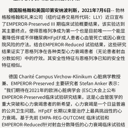
德国殷格翰和美国印第安纳波利斯，2021年7月6日
-- 勃林
格殷格翰和礼来公司（纽约证券交易所代码：LLY）近日宣布
了EMPEROR-Preserved III 期临床试验概要结果，该实验达到
其主要终点，使得恩格列净成为第一个也是目前唯一一个能显
著降低伴或不伴糖尿病HFpEF成人患者心血管死亡或因心衰住
院风险的疗法。结合EMPEROR-Reduced 试验结果，这些研究
结果证实了恩格列净在各种类型心力衰竭患者（无论患者射血
分数如何）中的疗效。其安全性特征与恩格列净已知的安全性
特征相似。
德国 Charité Campus Virchow-Klinikum 心脏病学教授
兼、EMPEROR-Preserved 主要研究者 Stefan Anker 表示：
“我们期待在2021年的欧洲心脏病学会 (ESC)大会上公布
EMPEROR-Preserved临床试验研究结果，这是心血管医学的
重大突破和心力衰竭患者的新希望，心力衰竭是一个日益普遍
的公共卫生问题。HFpEF 长期以来是治疗上最具挑战性的心
力衰竭。基于先前 EMPA-REG-OUTCOME 临床试验和
EMPEROR-Reduced针对射血分数降低的心力衰竭临床试验结