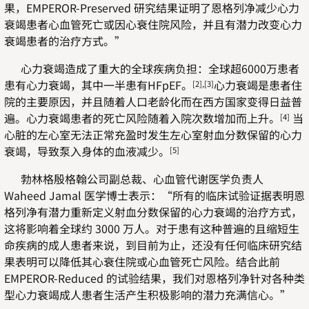
果，EMPEROR-Preserved 研究结果证明了恩格列净减少心力
衰竭患者心血管死亡或因心衰住院风险，并且有潜力改变心力
衰竭患者的治疗方式。”
心力衰竭造成了重大的全球疾病负担：全球超6000万患者
患有心力衰竭，其中一半患有HFpEF。
心力衰竭是患者住
[2],[3]
院的主要原因，并且随着人口老龄化而在西方国家变得日益普
遍。心力衰竭患者的死亡风险随着入院次数增加而上升。
当
[4]
心脏的左心室无法正常充盈时发生左心室射血分数保留的心力
衰竭，导致泵入身体的血液减少。
[5]
勃林格殷格翰公司副总裁、心血管代谢医学负责人
Waheed Jamal 医学博士表示：“所有的临床试验证据表明恩
格列净有潜力重新定义射血分数保留的心力衰竭的治疗方式，
这将影响着全球约 3000 万人。对于患有这种普遍的且缩短生
命疾病的成人患者来说，到目前为止，还没有任何临床研究结
果表明可以降低其心衰住院或心血管死亡风险。结合此前
EMPEROR-Reduced 的试验结果，我们对恩格列净针对各种类
型心力衰竭成人患者生活产生积极影响的潜力充满信心。”