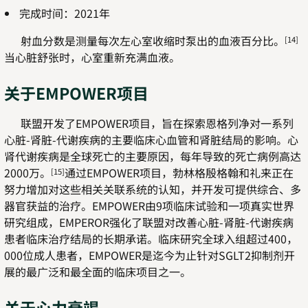
完成时间：2021年
射血分数是测量每次左心室收缩时泵出的血液百分比。
[14]
当心脏舒张时，心室重新充满血液。
关于EMPOWER项目
联盟开发了EMPOWER项目，旨在探索恩格列净对一系列
心脏-肾脏-代谢疾病的主要临床心血管和肾脏结局的影响。心
肾代谢疾病是全球死亡的主要原因，每年导致的死亡病例高达
2000万。
通过EMPOWER项目，勃林格殷格翰和礼来正在
[15]
努力增加对这些相关关联系统的认知，并开发可提供综合、多
器官获益的治疗。EMPOWER由9项临床试验和一项真实世界
研究组成，EMPEROR强化了联盟对改善心脏-肾脏-代谢疾病
患者临床治疗结局的长期承诺。临床研究全球入组超过400，
000位成人患者，EMPOWER是迄今为止针对SGLT2抑制剂开
展的最广泛和最全面的临床项目之一。
关于心力衰竭