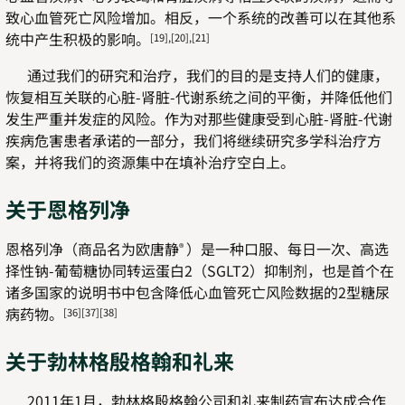
致心血管死亡风险增加。相反，一个系统的改善可以在其他系
统中产生积极的影响。
[19],[20],[21]
通过我们的研究和治疗，我们的目的是支持人们的健康，
恢复相互关联的心脏-肾脏-代谢系统之间的平衡，并降低他们
发生严重并发症的风险。作为对那些健康受到心脏-肾脏-代谢
疾病危害患者承诺的一部分，我们将继续研究多学科治疗方
案，并将我们的资源集中在填补治疗空白上。
关于恩格列净
恩格列净（商品名为欧唐静
）是一种口服、每日一次、高选
®
择性钠-葡萄糖协同转运蛋白2（SGLT2）抑制剂，也是首个在
诸多国家的说明书中包含降低心血管死亡风险数据的2型糖尿
病药物。
[36][37][38]
关于勃林格殷格翰和礼来
2011年1月，勃林格殷格翰公司和礼来制药宣布达成合作