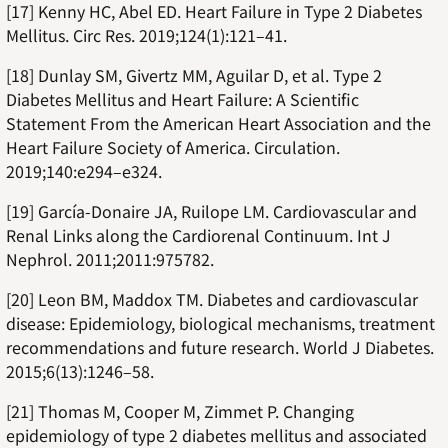
[17] Kenny HC, Abel ED. Heart Failure in Type 2 Diabetes
Mellitus. Circ Res. 2019;124(1):121–41.
[18] Dunlay SM, Givertz MM, Aguilar D, et al. Type 2
Diabetes Mellitus and Heart Failure: A Scientific
Statement From the American Heart Association and the
Heart Failure Society of America. Circulation.
2019;140:e294–e324.
[19] García-Donaire JA, Ruilope LM. Cardiovascular and
Renal Links along the Cardiorenal Continuum. Int J
Nephrol. 2011;2011:975782.
[20] Leon BM, Maddox TM. Diabetes and cardiovascular
disease: Epidemiology, biological mechanisms, treatment
recommendations and future research. World J Diabetes.
2015;6(13):1246–58.
[21] Thomas M, Cooper M, Zimmet P. Changing
epidemiology of type 2 diabetes mellitus and associated