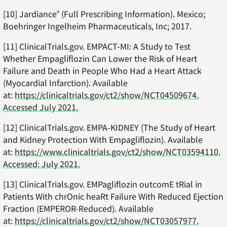
[10] Jardiance
(Full Prescribing Information). Mexico;
®
Boehringer Ingelheim Pharmaceuticals, Inc; 2017.
[11] ClinicalTrials.gov. EMPACT-MI: A Study to Test
Whether Empagliflozin Can Lower the Risk of Heart
Failure and Death in People Who Had a Heart Attack
(Myocardial Infarction). Available
at:
https://clinicaltrials.gov/ct2/show/NCT04509674.
Accessed July 2021.
[12] ClinicalTrials.gov. EMPA-KIDNEY (The Study of Heart
and Kidney Protection With Empagliflozin). Available
at:
https://www.clinicaltrials.gov/ct2/show/NCT03594110.
Accessed: July 2021.
[13] ClinicalTrials.gov. EMPagliflozin outcomE tRial in
Patients With chrOnic heaRt Failure With Reduced Ejection
Fraction (EMPEROR-Reduced). Available
at:
https://clinicaltrials.gov/ct2/show/NCT03057977.