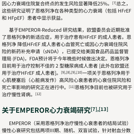
因心力衰竭住院复合终点的发生风险显著降低25%。
总之，
[7]
这些研究证明了恩格列净在各种类型的心力衰竭（包括 HFrEF
和 HFpEF）患者中显示获益。
基于EMPEROR-Reduced 研究结果，欧盟委员会近期批准
了恩格列净的新适应症，用于治疗患有HFrEF 的成人患者。恩
格列净 降低HFrEF 成人患者心血管死亡或因心力衰竭住院风
险的新药补充申请（sNDA），已提交给美国食品药品监督管
理局 (FDA)，FDA预计将于今年晚些时候做出决定。恩格列净
目前用于治疗控制不佳的 2 型糖尿病成人患者 [此外在欧盟还
用于治疗HFrEF 成人患者]。
一项关于恩格列净用于
[9],[8],[9],[10]
心肌梗塞后（心脏病发作）高风险心衰患者的心衰住院风险和
死亡率影响的研究正在进行中。
恩格列净目前也被研究用于
[11]
治疗慢性肾病。
[12]
关于EMPEROR心力衰竭研究
[7],[13]
EMPEROR（采用恩格列净治疗慢性心衰患者的结局试验）
慢性心衰研究包括两项III期、随机、双盲试验，针对射血分数