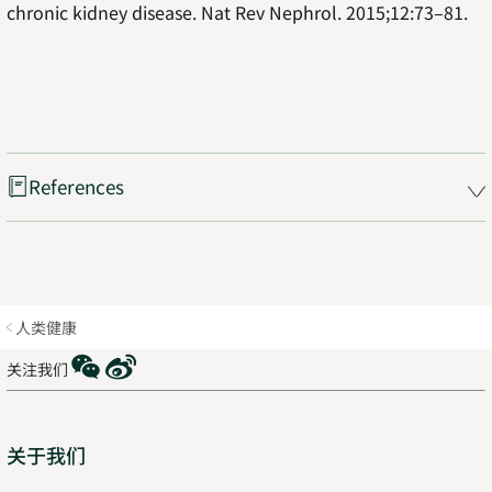
chronic kidney disease. Nat Rev Nephrol. 2015;12:73–81.
References
人类健康
WeChat
Weibo
关注我们
Sitemap
关于我们