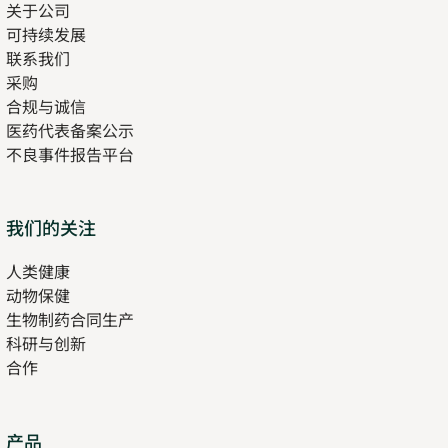
关于公司
可持续发展
联系我们
采购
合规与诚信
医药代表备案公示
Opens
不良事件报告平台
in
new
tab
Opens
我们的关注
in
人类健康
Opens
new
动物保健
in
tab
生物制药合同生产
new
科研与创新
tab
合作
Opens
产品