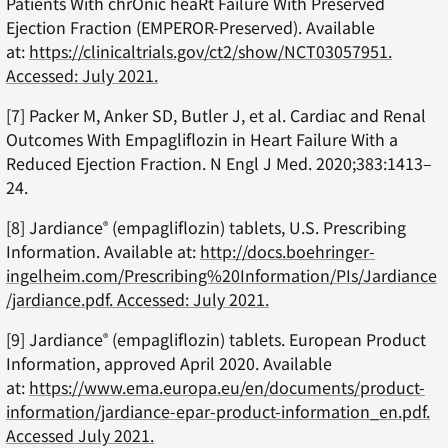
Patients With chrOnic heaRt Failure With Preserved
Ejection Fraction (EMPEROR-Preserved). Available
at:
https://clinicaltrials.gov/ct2/show/NCT03057951.
Accessed: July 2021.
[7] Packer M, Anker SD, Butler J, et al. Cardiac and Renal
Outcomes With Empagliflozin in Heart Failure With a
Reduced Ejection Fraction. N Engl J Med. 2020;383:1413–
24.
[8] Jardiance
(empagliflozin) tablets, U.S. Prescribing
®
Information. Available at:
http://docs.boehringer-
ingelheim.com/Prescribing%20Information/PIs/Jardiance
/jardiance.pdf. Accessed: July 2021.
[9] Jardiance
(empagliflozin) tablets. European Product
®
Information, approved April 2020. Available
at:
https://www.ema.europa.eu/en/documents/product-
information/jardiance-epar-product-information_en.pdf.
Accessed July 2021.