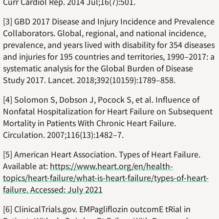
Curr Cardiol Rep. 2014 Jul;16(7):501.
[3] GBD 2017 Disease and Injury Incidence and Prevalence
Collaborators. Global, regional, and national incidence,
prevalence, and years lived with disability for 354 diseases
and injuries for 195 countries and territories, 1990–2017: a
systematic analysis for the Global Burden of Disease
Study 2017. Lancet. 2018;392(10159):1789–858.
[4] Solomon S, Dobson J, Pocock S, et al. Influence of
Nonfatal Hospitalization for Heart Failure on Subsequent
Mortality in Patients With Chronic Heart Failure.
Circulation. 2007;116(13):1482–7.
[5] American Heart Association. Types of Heart Failure.
Available at:
https://www.heart.org/en/health-
topics/heart-failure/what-is-heart-failure/types-of-heart-
failure. Accessed: July 2021
[6] ClinicalTrials.gov. EMPagliflozin outcomE tRial in