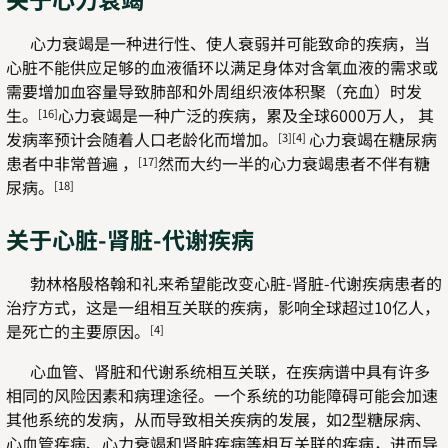
心力衰竭是一种进行性、使人衰弱并可能致命的疾病，当
心脏不能供应足够的血液循环以满足身体对含氧血液的需求或
需要增加血容量导致肺部和外周组织液体积聚（充血）时发
生。
心力衰竭是一种广泛的疾病，累及全球6000万人， 其
[16]
发病率预计会随着人口老龄化而增加。
心力衰竭在糖尿病
[3][4]
患者中非常普遍 ，
然而大约一半的心力衰竭患者不伴有糖
[17]
尿病。
[18]
关于心脏-肾脏-代谢疾病
勃林格殷格翰和礼来希望能改变心脏-肾脏-代谢疾病患者的
治疗方式，这是一组相互关联的疾病，影响全球超过10亿人，
是死亡的主要原因。
[4]
心血管、肾脏和代谢系统相互关联，在疾病谱中具有许多
相同的风险因素和病理途径。一个系统的功能障碍可能会加速
其他系统的发病，从而导致相关疾病的发展，如2型糖尿病、
心血管疾病、心力衰竭和肾脏疾病等相互关联的疾病，进而导