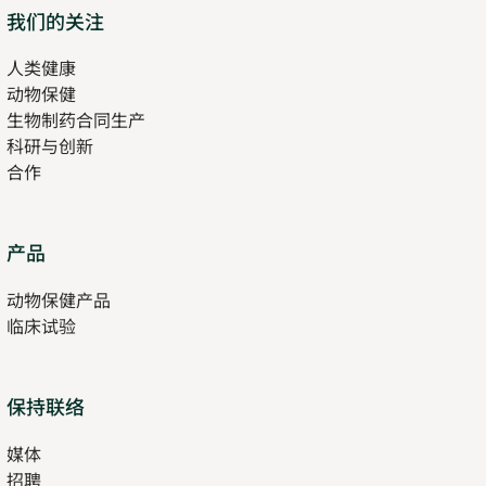
Opens
我们的关注
in
人类健康
Opens
new
动物保健
in
tab
生物制药合同生产
new
科研与创新
tab
合作
Opens
产品
in
动物保健产品
new
临床试验
tab
保持联络
媒体
招聘
Opens