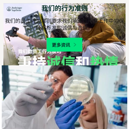
我们的行为准则
我们的员工行为准则要求我们承诺在所有工作中均保
持高标准的诚信与合规。
更多资讯
供
应
商
行
为
准
则