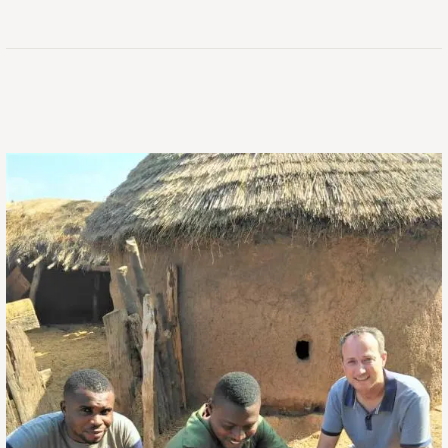
提
高
医
疗
可
及
性