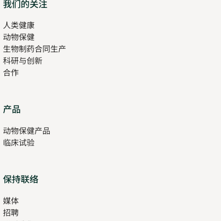
Opens
我们的关注
in
人类健康
Opens
new
动物保健
in
tab
生物制药合同生产
new
科研与创新
tab
合作
Opens
产品
in
动物保健产品
new
临床试验
tab
保持联络
媒体
招聘
Opens