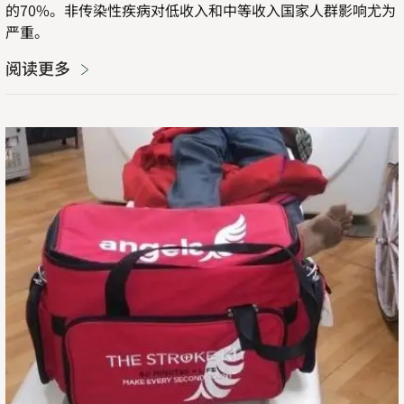
的70%。非传染性疾病对低收入和中等收入国家人群影响尤为
严重。
阅读更多
拯
救
全
球
卒
中
患
者