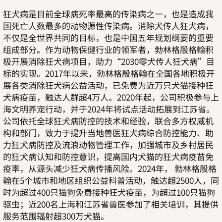
狂犬病是目前全球病死率最高的传染病之一，也是造成我
国死亡人数最多的动物源性传染病。消除犬传人狂犬病，
不仅是全世界共同的目标，也是中国五年规划纲要的重要
组成部分。作为动物保健行业的领军者，勃林格殷格翰积
极开展消除狂犬病项目，助力“2030零犬传人狂犬病”目
标的实现。2017年以来，勃林格殷格翰在全国各地积极开
展各类消除狂犬病公益活动，已免费为近万只犬猫接种狂
犬病疫苗，触达人群超4万人。2020年起，公司积极参与上
海文明养宠行动，并于2024年将试点活动拓展到江苏省。
公司依托全球狂犬病防控的技术和经验，联合多方权威机
构和部门，致力于提升当地兽医狂犬病综合防控能力、助
力狂犬病防控及流浪动物管理工作，加强城市及乡村居民
的狂犬病认知和防控意识，提高国内犬猫的狂犬病疫苗免
疫率，从源头减少狂犬病传播风险。2024年， 勃林格殷格
翰在5个城市和地区组织公益科普活动，触达超2500人，同
时为超过400只猫狗免费接种狂犬疫苗，为超过100只猫狗
驱虫；近200名上海和江苏省兽医参加了相关培训，其提供
服务范围辐射超300万犬猫。