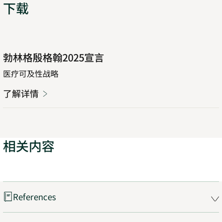
下载
了
Opens
勃林格殷格翰2025宣言
解
in
详
new
医疗可及性战略
情
tab
了解详情
Opens
in
new
tab
相关内容
References