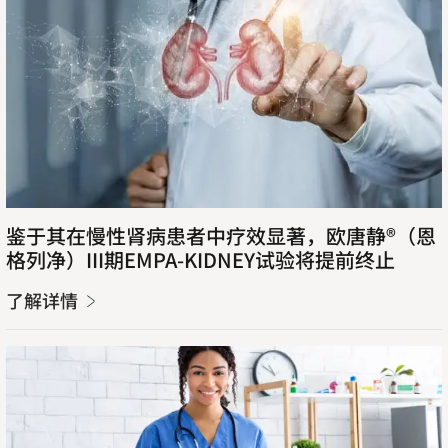
鉴于其在慢性肾病患者中疗效显著，欧唐静®（恩
格列净）III期EMPA-KIDNEY试验将提前终止
了解详情
了
解
详
情