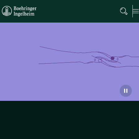
Boehringer
Ingelheim
2025年报杂志
在这个快速变化的世界中，我们致力于在人类与动物健
康、科学与创新之间建立有意义的连接。请探索我们的
《2025年报杂志》，了解我们如何将长期承诺转化为持久
影响。
了解更多