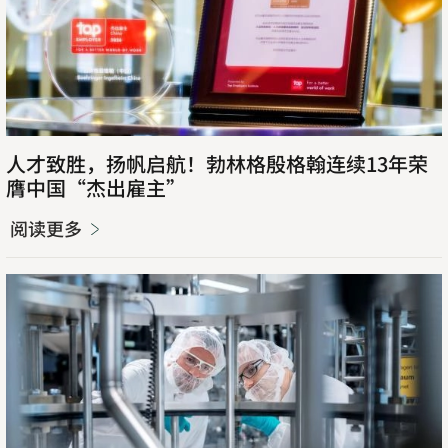
人才致胜，扬帆启航！勃林格殷格翰连续13年荣
膺中国“杰出雇主”
阅读更多
阅
读
更
多