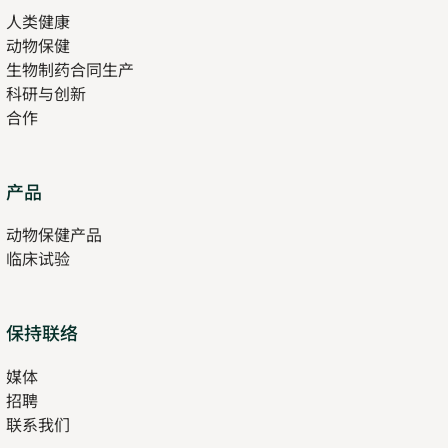
人类健康
Opens
new
动物保健
in
tab
生物制药合同生产
new
科研与创新
tab
合作
Opens
产品
in
动物保健产品
new
临床试验
tab
保持联络
媒体
招聘
Opens
联系我们
in
Opens