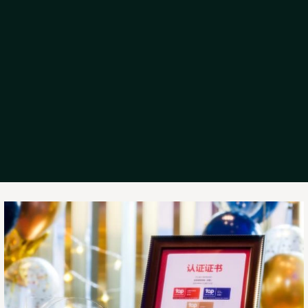
阅
读
更
多