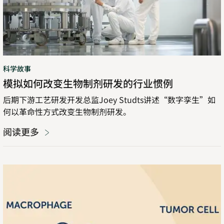
生
物
制
剂
研
科学故事
发
模拟如何改变生物制剂研发的行业惯例
的
行
后期下游工艺研发开发总监Joey Studts讲述“数字孪生”如
业
何以革命性方式改变生物制剂研发。
惯
例
阅读更多
SIRPα:
癌
症
免
疫