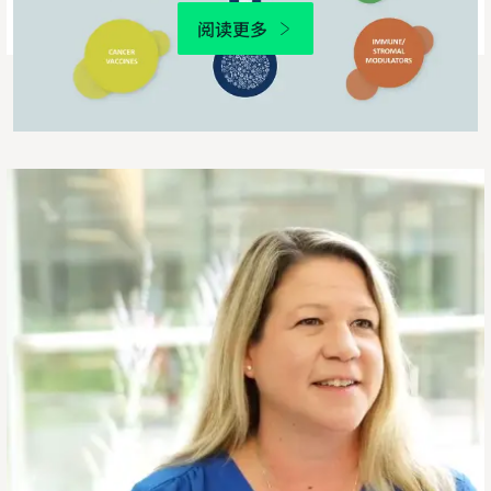
阅读更多
具
有
变
革
性
的
团
队
文
化