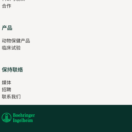
合作
Opens
产品
in
动物保健产品
new
临床试验
tab
保持联络
媒体
招聘
Opens
联系我们
in
Opens
new
in
tab
new
tab