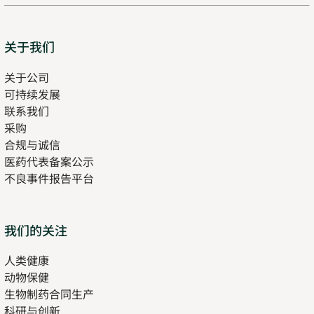
Sitemap
关于我们
关于公司
可持续发展
联系我们
采购
合规与诚信
医药代表备案公示
Opens
不良事件报告平台
in
new
tab
Opens
我们的关注
in
人类健康
Opens
new
动物保健
in
tab
生物制药合同生产
new
科研与创新
tab