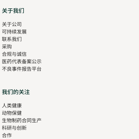
Sitemap
关于我们
关于公司
可持续发展
联系我们
采购
合规与诚信
医药代表备案公示
Opens
不良事件报告平台
in
new
tab
Opens
我们的关注
in
人类健康
Opens
new
动物保健
in
tab
生物制药合同生产
new
科研与创新
tab
合作