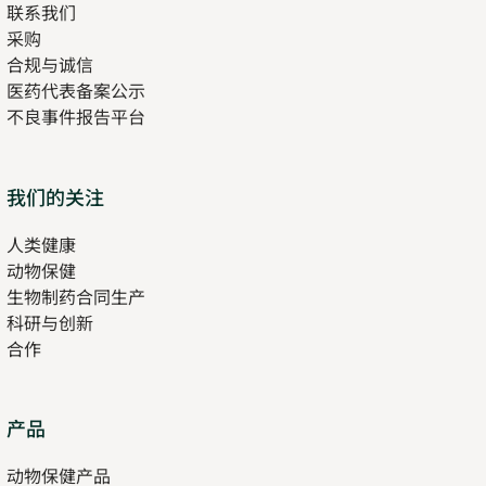
联系我们
采购
合规与诚信
医药代表备案公示
Opens
不良事件报告平台
in
new
tab
Opens
我们的关注
in
人类健康
Opens
new
动物保健
in
tab
生物制药合同生产
new
科研与创新
tab
合作
Opens
产品
in
动物保健产品
new