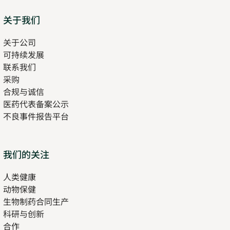
Sitemap
关于我们
关于公司
可持续发展
联系我们
采购
合规与诚信
医药代表备案公示
Opens
不良事件报告平台
in
new
tab
Opens
我们的关注
in
人类健康
Opens
new
动物保健
in
tab
生物制药合同生产
new
科研与创新
tab
合作