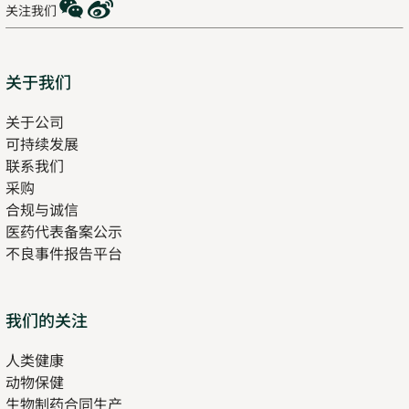
WeChat
Weibo
关注我们
Sitemap
关于我们
关于公司
可持续发展
联系我们
采购
合规与诚信
医药代表备案公示
Opens
不良事件报告平台
in
new
tab
Opens
我们的关注
in
人类健康
Opens
new
动物保健
in
tab
生物制药合同生产
new