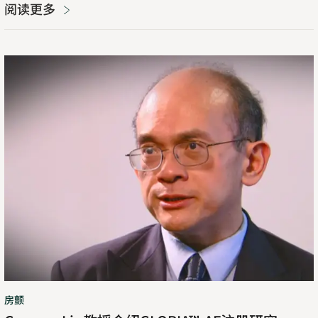
阅读更多
Gregory
Lip
教
授
介
绍
GLORIA™-
AF
注
册
研
究
房颤