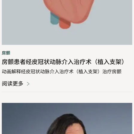
治
疗
术
（植
入
支
架）
房颤
房颤患者经皮冠状动脉介入治疗术（植入支架）
动画解释经皮冠状动脉介入治疗术（植入支架）治疗房颤
阅读更多
房
颤
患
者