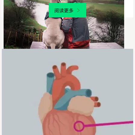
阅读更多
房
颤
患
者
经
皮
冠
状
动
脉
介
入