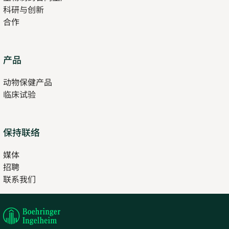
科研与创新
tab
合作
Opens
产品
in
动物保健产品
new
临床试验
tab
保持联络
媒体
招聘
Opens
联系我们
in
Opens
new
in
tab
new
tab