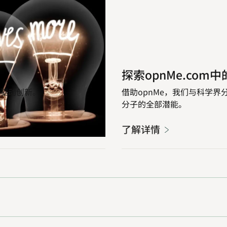
了
探索opnMe.com
解
详
驱动创新。
借助opnMe，我们与科学
情
分子的全部潜能。
了解详情