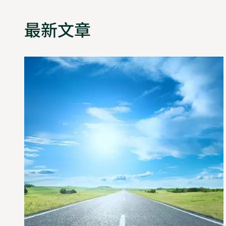
最新文章
跨
边
界
研
究