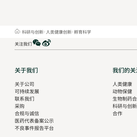
Home
科研与创新
人类健康创新
孵育科学
WeChat
Weibo
关注我们
Sitemap
关于我们
我们的关
关于公司
人类健康
O
可持续发展
动物保健
in
联系我们
生物制药合
n
采购
科研与创新
t
合规与诚信
合作
医药代表备案公示
Opens
不良事件报告平台
in
new