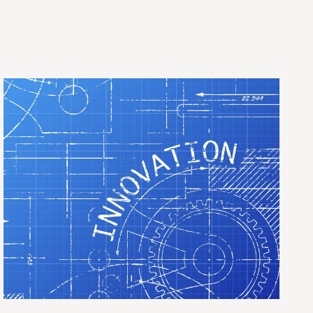
创
新
战
略