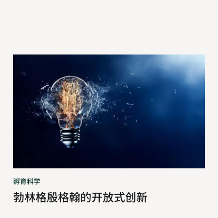
勃
林
格
殷
格
翰
的
开
放
式
创
孵育科学
新
勃林格殷格翰的开放式创新