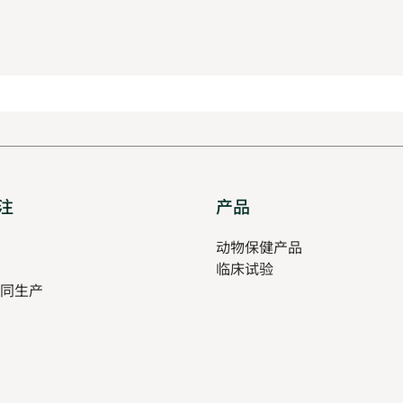
注
Opens
产品
Opens
in
in
pens
动物保健产品
new
new
临床试验
tab
tab
同生产
ew
ab