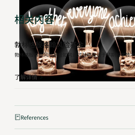
相关内容
了
勃林格殷格翰风险基金
解
详
勃林格殷格翰风险基金如何通过战略投资于早期科学技术
情
了解详情
References