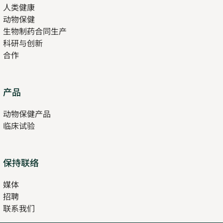
人类健康
Opens
new
动物保健
in
tab
生物制药合同生产
new
科研与创新
tab
合作
Opens
产品
in
动物保健产品
new
临床试验
tab
保持联络
媒体
招聘
Opens
联系我们
in
Opens
new
in