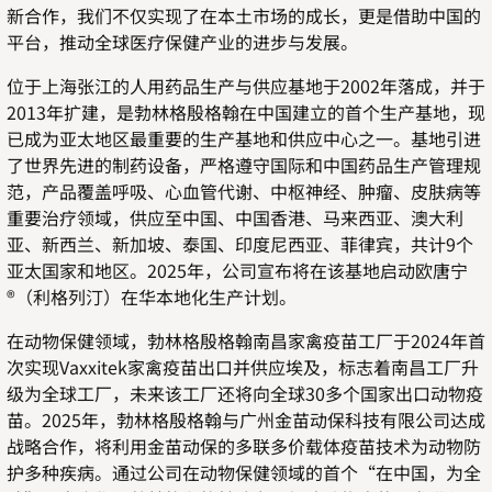
新合作，我们不仅实现了在本土市场的成长，更是借助中国的
平台，推动全球医疗保健产业的进步与发展。
位于上海张江的人用药品生产与供应基地于
2002
年落成，并于
2013
年扩建，是勃林格殷格翰在中国建立的首个生产基地，现
已成为亚太地区最重要的生产基地和供应中心之一。基地引进
了世界先进的制药设备，严格遵守国际和中国药品生产管理规
范，产品覆盖呼吸、心血管代谢、中枢神经、肿瘤、皮肤病等
重要治疗领域，供应至中国、中国香港、马来西亚、澳大利
亚、新西兰、新加坡、泰国、印度尼西亚、菲律宾，共计
9
个
亚太国家和地区。
2025
年，公司宣布将在该基地启动欧唐宁
®
（利格列汀）在华本地化生产计划。
在动物保健领域，勃林格殷格翰南昌家禽疫苗工厂于
2024
年首
次实现
Vaxxitek
家禽疫苗出口并供应埃及，标志着南昌工厂升
级为全球工厂，未来该工厂还将向全球
30
多个国家出口动物疫
苗。
2025
年，勃林格殷格翰与广州金苗动保科技有限公司达成
战略合作，将利用金苗动保的多联多价载体疫苗技术为动物防
护多种疾病。通过公司在动物保健领域的首个
“
在中国，为全