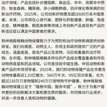
治疗领域，产品包括针对慢阻肺、高血压、卒中、房颤卒中预
防、帕金森病、糖尿病、非小细胞肺癌、抗纤维化等疾病的创
新治疗药物。
2025
年，公司创新药物惠及超过
600
万名中国患
者。未来，公司将在心肾代谢、肥胖与肝脏健康、肿瘤、免疫
炎症、精神健康、眼底疾病等领域上市创新产品或现有产品的
新适应症以满足中国患者的需求。
勃林格殷格翰动物保健致力于为预防和治疗动物疾病提供创新
研发。我们向兽医、动物主人、农场主和政府提供广泛的产品
组合，涵盖疫苗、驱虫产品以及宠物、马匹和畜禽的治疗药
物。在中国，勃林格殷格翰多样化的产品组合覆盖畜禽和伴侣
动物用疫苗和药品领域。公司是目前中国生猪、伴侣动物和家
禽产品的市场领导者。
2025
年，我们的动物保健产品在华惠及
动物体量高达
1.33
亿猪次、
560
万牛次、
95
亿羽次家禽，也为
超过
130
万只宠物猫和
240
万只宠物狗守护健康。勃林格殷格
翰动物保健立足于“植根中国，服务中国”，致力于为客户提
供更好的创新解决方案和更优质的服务，共同推动行业进步，
并进一步改善人类和动物的健康。