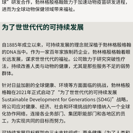
球
”
研发合作，勃林格殷格翰致力于加速动物疫苗研发进程，
进而为全球动物保健领域带来福祉。
为了世世代代的可持续发展
自
1885
年成立以来，可持续发展的理念就深植于勃林格殷格翰
的
DNA
当中。作为一家百年家族制药企业，勃林格殷格翰着眼
长远发展，谋求世世代代的福祉。公司致力于研究突破性疗
法，持续改善人类与动物的健康，尤其是那些服务不足的弱势
群体。
针对日益加剧的全球健康、环境等方面面临的挑战，勃林格殷
格翰在
2021
年正式启动了
“
为了世世代代的可持续发展
Sustainable Development for Generations (SD4G)”
战略，
将公司应对健康、经济、社会和环境挑战的举措纳入一个全球
化协作网络，连接各业务部门、集团职能部门和各地区的员
工，为实现共同的目标而努力。
可持续发展目标框架由三大支柱组成：更多健康（为了人类和