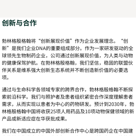
创新与合作
勃林格殷格翰将
“
创新展现价值
”
作为企业发展理念。
“
创
新
”
是我们企业
DNA
的重要组成部分。作为一家研发驱动的全
球领先生物制药企业，公司通过创新展现价值，为人类与动物
的健康保驾护航。在勃林格殷格翰，我们坚信，稳固的联盟伙
伴关系是维系强大创新生态系统并不断创造新价值的必要选
项。
通过与生命科学各领域专家的跨界合作，勃林格殷格翰不断探
索前沿科学。我们与照护者及患者组织紧密合作深度理解患者
需求，从而实现以患者为中心的药物研发。预计到
2030
年，勃
林格殷格翰中国将收获
25
项人用药品及
10
项动物保健领域的新
产品或新适应症在华获批成果
。
我们在中国成立的中国外部创新合作中心是跨国药企在中国建