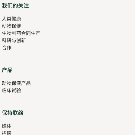
Opens
我们的关注
in
人类健康
Opens
new
动物保健
in
tab
生物制药合同生产
new
科研与创新
tab
合作
Opens
产品
in
动物保健产品
new
临床试验
tab
保持联络
媒体
招聘
Opens