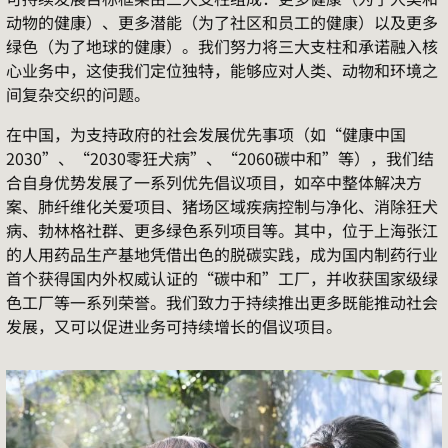
动物的健康）、更多潜能（为了社区和员工的健康）以及更多
绿色（为了地球的健康）。我们努力将三大支柱和承诺融入核
心业务中，这使我们定位独特，能够应对人类、动物和环境之
间复杂交织的问题。
在中国，为支持政府的社会发展优先事项（如
“
健康中国
2030”
、
“2030
零狂犬病
”
、
“2060
碳中和
”
等），我们结
合自身优势发展了一系列优先倡议项目，如卒中整体解决方
案、肺纤维化关爱项目、猪场区域疾病控制与净化、消除狂犬
病、勃林格社群、更多绿色系列项目等。其中，位于上海张江
的人用药品生产基地凭借出色的脱碳实践，成为国内制药行业
首个获得国内外权威认证的
“
碳中和
”
工厂，并收获国家级绿
色工厂等一系列荣誉。我们致力于持续推出更多既能推动社会
发展，又可以促进业务可持续增长的倡议项目。