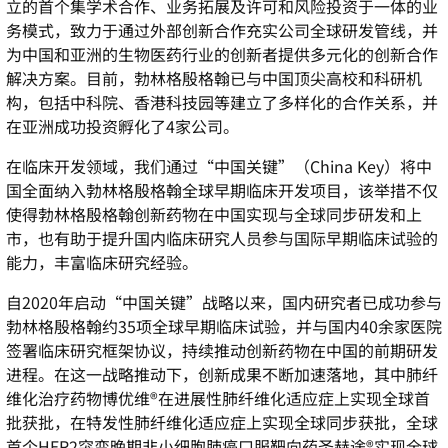
立的首个集学术合作、业务拓展及许可和风险投资于一体的业
务模式，致力于通过外部创新合作充实公司全球研发管线，并
为中国和亚洲的生物医药行业的创新者提供多元化的创新合作
解决方案。目前，勃林格殷格翰已与中国顶尖高校和科研机
构，包括中科院、香港科技园等建立了多样化的合作关系，并
在亚洲成功投资孵化了
4
家公司。
在临床开发领域，我们通过
“
中国关键
”
（
China Key
）将中
国全面纳入勃林格殷格翰全球早期临床开发项目，该举措不仅
使得勃林格殷格翰创新药物在中国实现与全球同步研发和上
市，也有助于提升国内临床研究人员参与国际早期临床试验的
能力，丰富临床研究经验。
自
2020
年启动“中国关键”战略以来，国内研究者已成功参与
勃林格殷格翰约
35
项全球早期临床试验，并与国内
40
余家医院
签署临床研究框架协议，持续推动创新药物在中国的前期研发
进程。在这一战略推动下，创新成果不断加速落地，其中肺纤
维化治疗药物博优维
®
在进展性肺纤维化适应症上实现全球首
批获批，在特发性肺纤维化适应症上实现全球同步获批，全球
首个
HER2
突变晚期非小细胞肺癌口服靶向药圣赫途
®
实现全球