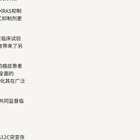
KRAS抑制
2C抑制剂更
，在临床试验
患者带来了另
变的癌症患者
有全面的
优化其在广泛
并共同监督临
12C突变存