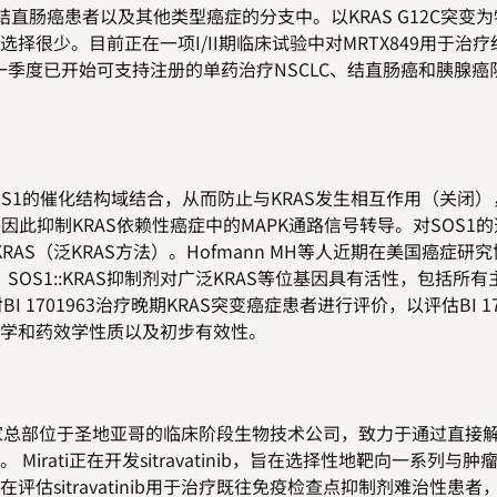
的结直肠癌患者以及其他类型癌症的分支中。以KRAS G12C突变
很少。目前正在一项I/II期临床试验中对MRTX849用于治
0年一季度已开始可支持注册的单药治疗NSCLC、结直肠癌和胰腺
SOS1的催化结构域结合，从而防止与KRAS发生相互作用（关闭
因此抑制KRAS依赖性癌症中的MAPK通路信号转导。对SOS1
AS（泛KRAS方法）。Hofmann MH等人近期在美国癌症研
文报道，SOS1::KRAS抑制剂对广泛KRAS等位基因具有活性，包括所
I 1701963治疗晚期KRAS突变癌症患者进行评价，以评估BI 17
力学和药效学性质以及初步有效性。
RTX）是一家总部位于圣地亚哥的临床阶段生物技术公司，致力于通过直
rati正在开发sitravatinib，旨在选择性地靶向一系列与肿
估sitravatinib用于治疗既往免疫检查点抑制剂难治性患者