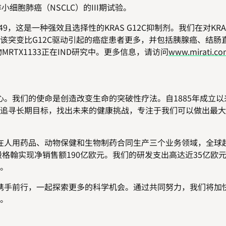
非小细胞肺癌（NSCLC）的III期试验。
49，这是一种强效且选择性的KRAS G12C抑制剂。我们在对KRAS
破，该突变比G12C驱动引起的癌症患者更多，并包括胰腺癌、结肠
MRTX1133正在IND研究中。更多信息，请访问
www.mirati.c
我们的使命是创造改变生命的突破性疗法。自1885年成立以
追寻长期目标，找出未来的健康挑战，专注于我们可以做出最大
用药品、动物保健和生物制药合同生产三个业务领域，全球超过
殷格翰实现净销售额190亿欧元。我们的研发支出高达近35亿欧
。
手前行，一起探索更多的科学机会。通过共同努力，我们将加
。