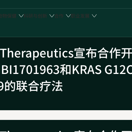
动物保健
科研与创新
合作
职业发展
Therapeutics宣布合作
I1701963和KRAS G12
49的联合疗法