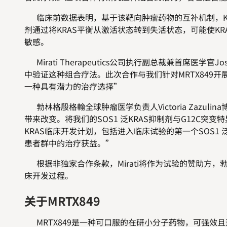
临床前数据表明，基于该靶向肿瘤药物的互补机制，KARS G
剂通过将KRAS平衡从激活状态转到失活状态，可能使KRAS
敏感。
Mirati Therapeutics公司执行副总裁兼首席医学
中验证这种组合疗法。此次合作与我们针对MRTX849开
一种具有潜力的治疗选择”
勃林格殷格翰全球肿瘤医学负责人Victoria Zazuli
带来改变。将我们的SOS1 泛KRAS抑制剂与G12C
KRAS临床开发计划，包括进入临床试验的第一个SOS1 泛
患者群中的治疗获益。”
根据非独家合作条款，Mirati将作为试验的赞助方，勃
床开发过程。
关于MRTX849
MRTX849是一种可口服的在研小分子药物，可强效且选择