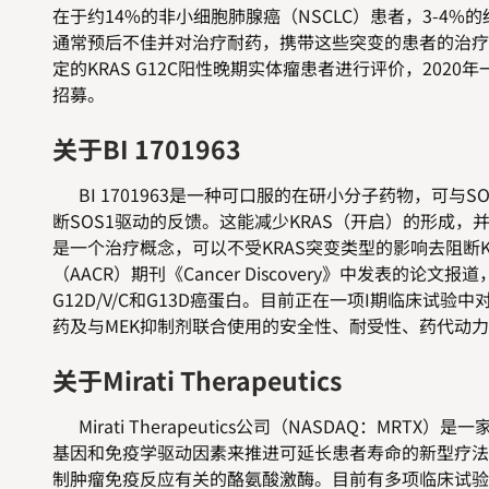
在于约14%的非小细胞肺腺癌（NSCLC）患者，3-4%
通常预后不佳并对治疗耐药，携带这些突变的患者的治疗选择
定的KRAS G12C阳性晚期实体瘤患者进行评价，202
招募。
关于BI 1701963
BI 1701963是一种可口服的在研小分子药物，可与
断SOS1驱动的反馈。这能减少KRAS（开启）的形成，并
是一个治疗概念，可以不受KRAS突变类型的影响去阻断KR
（AACR）期刊《Cancer Discovery》中发表的论
G12D/V/C和G13D癌蛋白。目前正在一项I期临床试验中对B
药及与MEK抑制剂联合使用的安全性、耐受性、药代动
关于Mirati Therapeutics
Mirati Therapeutics公司（NASDAQ：M
基因和免疫学驱动因素来推进可延长患者寿命的新型疗法。 Mi
制肿瘤免疫反应有关的酪氨酸激酶。目前有多项临床试验在评