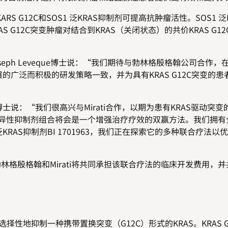
12C和SOS1 泛KRAS抑制剂可提高抗肿瘤活性。SOS1 泛
 G12C突变肿瘤对结合到KRAS（关闭状态）的共价KRAS G1
官Joseph Leveque博士说：“我们期待与勃林格殷格翰公司合作
展的广泛而积极的研发策略一致，并为具有KRAS G12C突变的
na博士说：“我们很高兴与Mirati合作，以期为患有KRAS驱动突
突变特异性抑制剂组合将会是一个增强治疗疗效的双赢方法。我们拥
KRAS抑制剂BI 1701963，我们正在探索它的多种联合疗法以
林格殷格翰和Mirati将共同承担该联合疗法的临床开发费用，
性地抑制一种携带置换突变（G12C）形式的KRAS。KRAS G