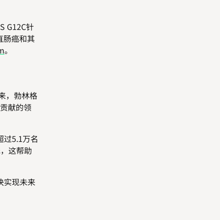
 G12C针
直肠癌和其
om
。
来，勃林格
贡献的领
5.1万名
元，这帮助
快实现未来