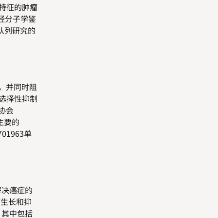
为特征的肿瘤
疗经分子学鉴
癌队列研究的
），并同时阻
的选择性抑制
究协会
有主要的
01963单
接解决癌症的
瘤生长和抑
，其中包括