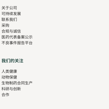
关于公司
可持续发展
联系我们
采购
合规与诚信
医药代表备案公示
Opens
不良事件报告平台
in
new
tab
Opens
我们的关注
in
人类健康
Opens
new
动物保健
in
tab
生物制药合同生产
new
科研与创新
tab
合作