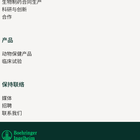
生物制药合同生产
new
科研与创新
tab
合作
Opens
产品
in
动物保健产品
new
临床试验
tab
保持联络
媒体
招聘
Opens
联系我们
in
Opens
new
in
tab
new
tab