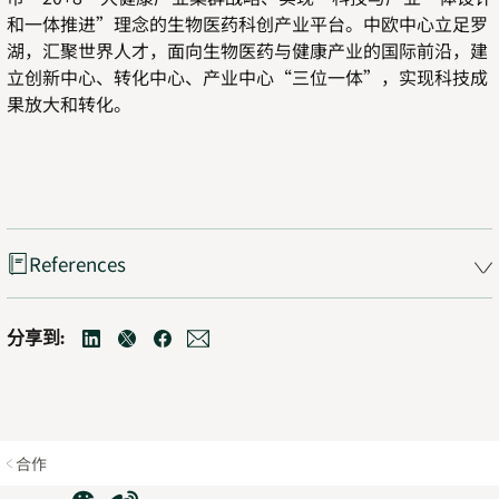
和一体推进”理念的生物医药科创产业平台。中欧中心立足罗
湖，汇聚世界人才，面向生物医药与健康产业的国际前沿，建
立创新中心、转化中心、产业中心“三位一体”，实现科技成
果放大和转化。
References
分享到:
linkedin
Opens
twitter
Opens
facebook
Opens
mail
Opens
in
in
in
in
new
new
new
new
tab
tab
tab
tab
合作
WeChat
Weibo