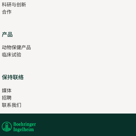
科研与创新
tab
合作
Opens
产品
in
动物保健产品
new
临床试验
tab
保持联络
媒体
招聘
Opens
联系我们
in
Opens
new
in
tab
new
tab