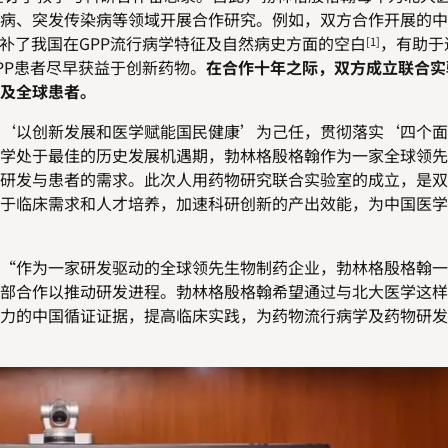
病、突发传染病等领域开展合作研究。例如，双方合作开展的中
补了我国在
GPP
流行病学特征及自然病史方面的空白
，有助于
[1]
PP
患者尽早获益于创新药物。
在合作十年之际，双方成立联合实
及全球患者。
‘以创新发展和医学赋能国民健康’为己任，贯彻落实‘四个面
学处于最佳的历史发展机遇期，勃林格殷格翰作为一家全球领先
研发与患者的需求。此次人用药物研究联合实验室的成立，是双
于临床需求和人才培养，加速科研创新的产出效能，为中国医学
“
作为一家研发驱动的全球领先生物制药企业，勃林格殷格翰一
部合作以推动研发进程。勃林格殷格
翰希望
通过与
北大医学这样
力的中国循证证据，提高临床实践，
为药物流行病学及药物研发
”