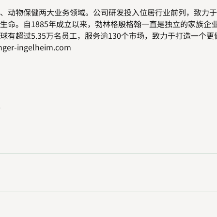
、动物保健两大业务领域。公司研发投入位居行业前列，致力于
生命。自
1885
年成立以来，勃林格殷格翰一直是独立的家族企
球有超过
5.35
万名员工，服务逾
130
个市场，致力于打造一个更
ger-ingelheim.com
.