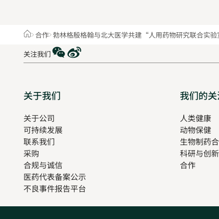
Home
合作
勃林格殷格翰与北大医学共建“人用药物研究联合实验
WeChat
Weibo
关注我们
Sitemap
关于我们
我们的关
关于公司
人类健康
O
可持续发展
动物保健
in
联系我们
生物制药合
n
采购
科研与创新
t
合规与诚信
合作
医药代表备案公示
Opens
不良事件报告平台
in
new
tab