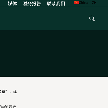
媒体
财务报告
Opens
联系我们
China
|
ZH
in
new
tab
验室
”
，建
医学流行病