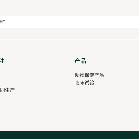
室”
注
Opens
产品
Opens
in
in
pens
动物保健产品
new
new
临床试验
tab
tab
同生产
ew
ab