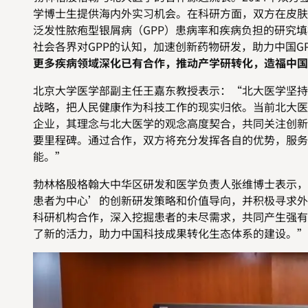
学博士生提供海内外实习机会。在科研方面，双方在皮肤
泛发性脓疱型银屑病（
GPP
）患病率和疾病负担的研究填
社会各界对
GPP
的认知，加速
创新
药物研发，助力中国
G
更多疾病领域深化已有合作，推动产学研转化，造福中国
北京大学医学部副主任王嘉东教授
表示：“
北大医学坚持
战略，把人民健康作为科技工作的现实归依。当前北大医
企业，其理念与北大医学的观念高度契合，共同关注创新
要里程碑。通过合作，双方将充分发挥各自的优势，服务
能。
”
勃林格殷格翰大中华区研发和医学负责人张维博士表示，
患者为中心
’
的创新研发策略和价值导向，并积极寻求外
科研机构合作
，深入挖掘患者的未尽需求，共同产生强有
了新的活力，
助力中国科技成果转化生态体系的建设
。