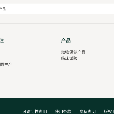
产品
注
Opens
产品
Opens
in
in
pens
动物保健产品
new
new
临床试验
tab
tab
同生产
ew
ab
可访问性声明
使用条款
隐私声明
版权