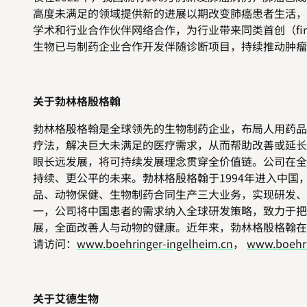
高度未满足的领域提供新的进展以期改变肺癌患者生活，
学术和行业合作伙伴网络合作，为行业带来同类首创（
fi
生物已与制药企业合作开发伴随诊断项目，持续推动肿瘤
关于勃林格殷格翰
勃林格殷格翰是全球领先的生物制药企业，布局人用药品
疗法，解决巨大未满足的医疗需求，从而帮助改善或延长
眼长远发展，将可持续发展理念贯穿全价值链。公司在全
持续、更公平的未来。勃林格殷格翰于
1994
年进入中国
品、动物保健、生物制药合同生产三大业务，实现研发、
一，公
司将中国患者的需求纳入全球研发策略，致力于把
展，全面改善人与动物的健康。近年来，勃林格殷格翰在
请访问：
www.boehringer-ingelheim.cn
，
www.boehri
关于艾德生物