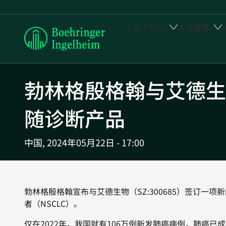
关于我们
人类健康
Boehringer
Ingelheim
勃林格殷格翰与艾德生
随诊断产品
中国,
2024年05月22日 - 17:00
勃林格殷格翰宣布与艾德生物（
SZ:300685
）签订一项新
者（
NSCLC
）。
仅在
2022
年，我国就有
106
万例新发肺癌病例，肺癌已成