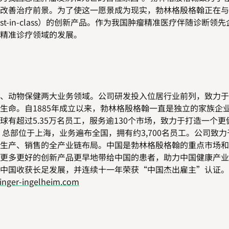
改善治疗前景。为了使这一愿景成为现实，勃林格殷格翰正在与
rst-in-class
）的创新产品。作为我国肿瘤精准医疗伴随诊断领先
精准诊疗领域的发展。
、动物保健两大业务领域。公司研发投入位居行业前列，致力于
生命。自
1885
年成立以来，勃林格殷格翰一直是独立的家族企
球有超过
5.35
万名员工，服务逾
130
个市场，致力于打造一个更
，总部位于上海，业务遍布全国，拥有约
3,700
名员工。
公司致力
生产、销售的全产业链布局。中国是勃林格殷格翰的重点市场和
更多更好的创新产品更早地带给中国的患者，助力中国健康产业
中国收获长足发展，并连续十一年荣获“中国杰出雇主”认证。
nger-ingelheim.com