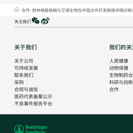
Home
合作
勃林格殷格翰与艾德生物在中国合作开发肺癌伴随诊断
WeChat
Weibo
关注我们
Sitemap
关于我们
我们的关
关于公司
人类健康
O
可持续发展
动物保健
in
联系我们
生物制药合
n
采购
科研与创新
t
合规与诚信
合作
医药代表备案公示
Opens
不良事件报告平台
in
new
tab