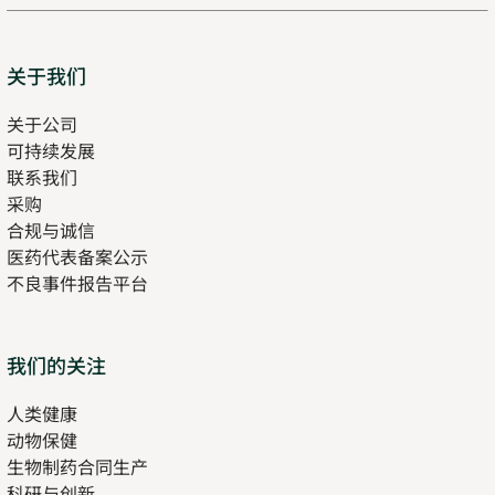
Sitemap
关于我们
关于公司
可持续发展
联系我们
采购
合规与诚信
医药代表备案公示
Opens
不良事件报告平台
in
new
tab
Opens
我们的关注
in
人类健康
Opens
new
动物保健
in
tab
生物制药合同生产
new
科研与创新
tab