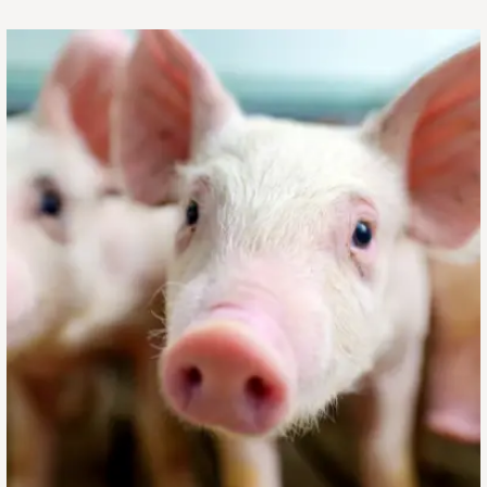
关
于
回
肠
炎
的
7
个
事
实