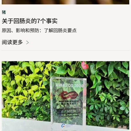
猪
关于回肠炎的7个事实
原因、影响和预防：了解回肠炎要点
阅读更多
中
国：
抗
击
非
洲
猪
瘟，
确
保