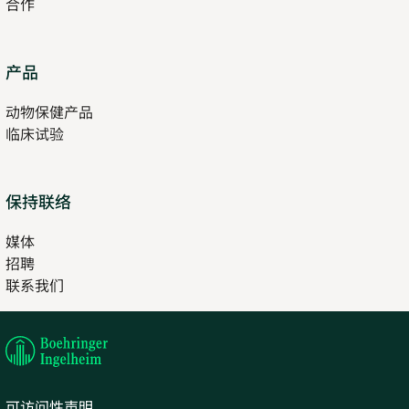
合作
Opens
产品
in
动物保健产品
new
临床试验
tab
保持联络
媒体
招聘
Opens
联系我们
in
Opens
new
in
tab
new
tab
可访问性声明