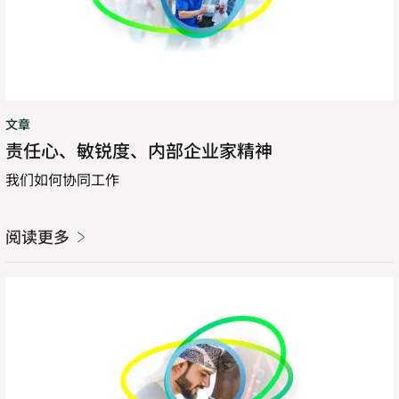
内
部
企
业
家
文章
精
责任心、敏锐度、内部企业家精神
神
我们如何协同工作
阅读更多
2025
愿
景