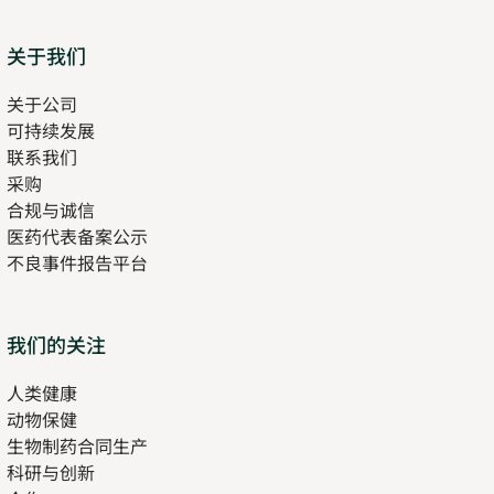
Sitemap
关于我们
关于公司
可持续发展
联系我们
采购
合规与诚信
医药代表备案公示
Opens
不良事件报告平台
in
new
tab
Opens
我们的关注
in
人类健康
Opens
new
动物保健
in
tab
生物制药合同生产
new
科研与创新
tab