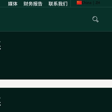
媒体
财务报告
Opens
联系我们
China
|
ZH
in
new
tab
连
连