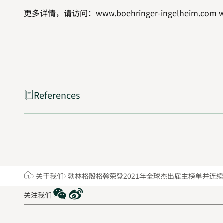
更多详情，请访问：
www.boehringer-ingelheim.com
w
References
Home
关于我们
勃林格殷格翰荣登2021年全球杰出雇主榜单并连
WeChat
Weibo
关注我们