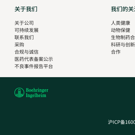
Sitemap
关于我们
我们的关
关于公司
人类健康
O
可持续发展
动物保健
in
联系我们
生物制药合
n
采购
科研与创新
t
合规与诚信
合作
医药代表备案公示
Opens
不良事件报告平台
in
new
tab
沪ICP备160