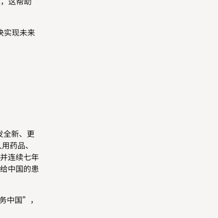
元，这帮助
快实现未来
发全新、更
人用药品、
并连续七年
给中国的患
务中国”，