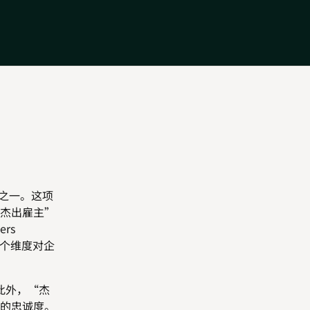
主之一。这项
杰出雇主”
rs
多个维度对企
此外，“杰
的忠诚度。