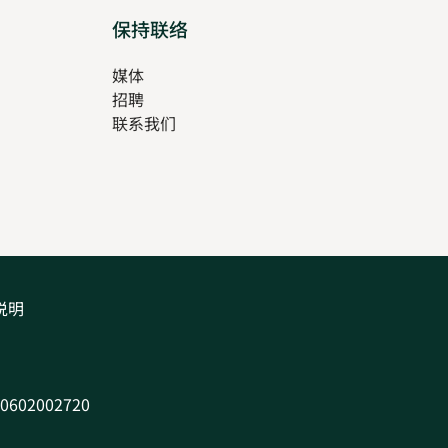
保持联络
媒体
招聘
Opens
联系我们
in
Opens
new
in
tab
new
tab
说明
602002720