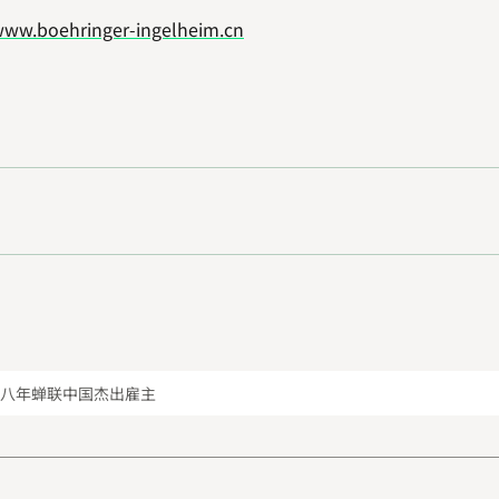
ww.boehringer-ingelheim.cn
续八年蝉联中国杰出雇主