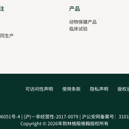
注
Opens
产品
Opens
in
in
pens
动物保健产品
new
new
临床试验
tab
tab
同生产
ew
ab
可访问性声明
使用条款
隐私声明
版权
06051号-4 | (沪)－非经营性-2017-0079 | 沪公安网备案号：31010
Copyright © 2026年勃林格殷格翰版权所有